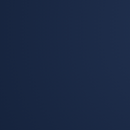
哨声响起,克罗地亚险胜莱比锡红牛，比分虽小，
当晚乃至当周欧洲足坛最热烈讨论的话题，他不只
先生”。