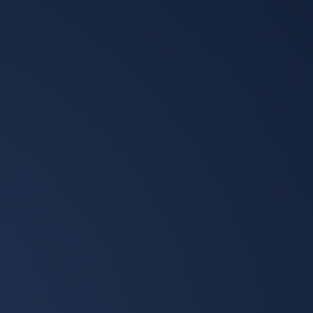
章，结合了您指定的关键词与唯一性的戏剧张
标签列表
力
关注我们
扫一扫关注我们，了解最新精彩内容