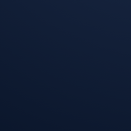
开云体育APP下载-冰与火之
开云官方app入口-东方
歌，2026世界杯A组，冰岛冰
喀尔巴阡雄鹰的碰撞，
封保加利亚，穆西亚拉独舞破
在2026世界杯F组的命
局
曲
开云体育下载-中场时钟，布罗
开云体育下载-扩展
佐维奇如何用节奏掌控改写G
组命运
发表评论