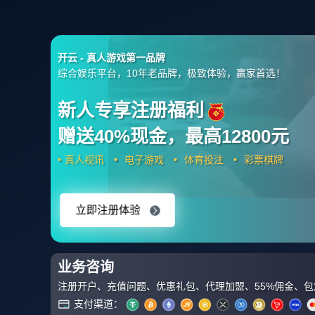
首页
球队新闻
正文
首页
球队新闻
体坛
开云下载-一球定乾坤，克罗
开云体育
阅读：151
2026-05-17 05:46:04
评论
夜色如墨,莱比锡红牛竞技场的灯光却将草坪照得
术博弈的顶级对决，当克罗地亚人带着他们标志性
与高压体系迎战，没有人预料到，这场比赛会因为
比赛的开局并不顺利,莱比锡红牛凭借主场之利，
图将克罗地亚的中后场切割成碎片，中场传球失误
易认输的民族，他们有莫德里奇式的沉稳，有佩里
韧性。
转折发生在下半场第67分钟。