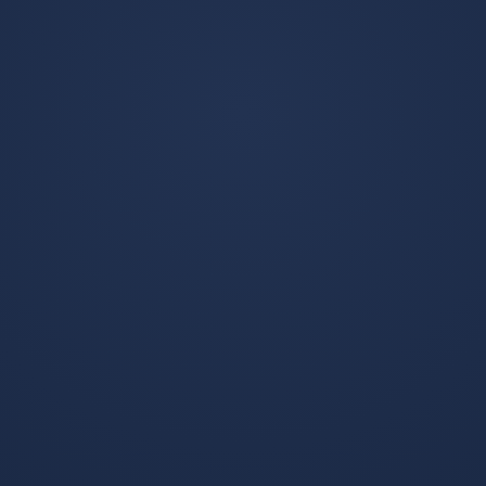
却足以让人回味良久，而格纳布里那惊艳四座的表演，注定成为
进了一个球，更以一种独特的方式，重新定义了什么叫做“关键