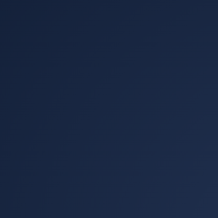
那是属于格纳布里的时刻,所有人都知道这名德国
方防线时，整个球场还是陷入了短暂的寂静——然
夹，在角度极小的情况下，一脚似传似射的弧线球
应，只能目送皮球入网。
莱比锡红牛在丢球后疯狂反扑,试图用体力与跑动
克罗地亚门将以一脚不可思议的扑救化解，时间一
在每一个莱比锡人的心上。