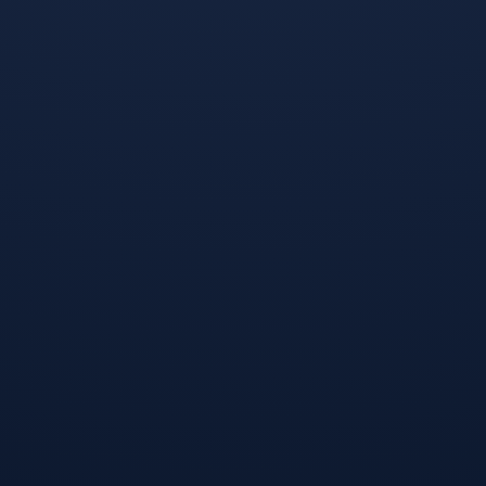
武士与
开云体育在线-一剑封喉，塔雷
开云体育官方网站-控球之魂，
京多安
米书写葡萄牙魂，绝杀印度问
2026世界杯F组，日本以唯一
运交响
鼎世界杯之巅
方式完胜德国，姆巴佩独木难
支
开云体育app-孤胆英雄，久保
开云体育登录-唯一之夜，当C
建英如何在2026世界杯C组中
罗的光芒照亮2026世界杯H
改写了日韩足球的历史剧本
组，阿联酋用战术压制厄瓜多
尔书写奇迹