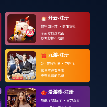
搜索
排行榜
热门文章
最多评论
随机文章
开云平台-皇马主场大胜，C罗再次完美表现
开云体育官网-英格兰名将集体亮相，赛场上掀起热潮的简单介绍
开云体育官方网站-阿尔勒大将军瓦尔德新帅上任，重塑雄风的简单介绍
开云体育官网-武里南联爆冷取胜，淘汰亚冠强队的简单介绍
开云体育-爵士队连败不绝，西部前五隐现危机的简单介绍
开云体育官方网站-世俱杯前瞻：弗拉门戈与对手交锋看点的简单介绍
开云APP-关于试金石之战，谁能浴火重生？的信息
开云体育下载-关于丹麦球员温布利头球绝杀挽救比利时英格兰晋级欧冠八强的信息