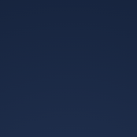
有一批承诺文明观赛的骨干球迷和投稿踊跃的球迷获赠现场