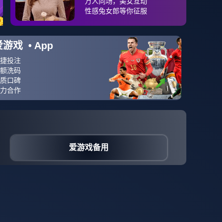
开云体育平台APP-关于奥萨苏纳豪取胜利，提升士气的信息
最近发表
开云体育APP下载-冰与火之歌，2026世界
杯A组，冰岛冰封保加利亚，穆西亚拉独舞破
开云APP-节奏之王的绝唱，莫德里奇掌控
局
下的2026世界杯C组生死战，伊朗如何在绝境
开云官方app入口-东方武士与喀尔巴阡雄鹰
中颠覆韩国
的碰撞，京多安在2026世界杯F组的命运交响
开云体育入口-预言中的裂痕，当2026世界
曲
杯的南美之魂碾过非洲雄鹰—E组唯一一场非
开云体育-孤勇者之路，2026世界杯E组关键
典型胜利的内马尔密码
战，坎塞洛一剑封喉，智利力克泰国锁定出线
开云官方app入口-这是一篇为您定制的文
章，结合了您指定的关键词与唯一性的戏剧张
开云体育在线-一剑封喉，塔雷米书写葡萄
力
牙魂，绝杀印度问鼎世界杯之巅
开云体育下载-北国寒夜淬真金，郭艾伦用
一场鏖战，为辽宁篮球的唯一写下注脚
开云体育官方网站-风沙吞噬蓝衣，2026世
界杯G组焦点战，伊朗铁骑碾压意大利，莱万
开云体育官方网站-控球之魂，2026世界杯F