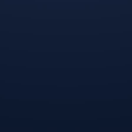
开云体育app-孤胆英雄，久保
开云体育登录-唯一之夜，当C
建英如何在2026世界杯C组中
罗的光芒照亮2026世界杯H
改写了日韩足球的历史剧本
组，阿联酋用战术压制厄瓜多
尔书写奇迹