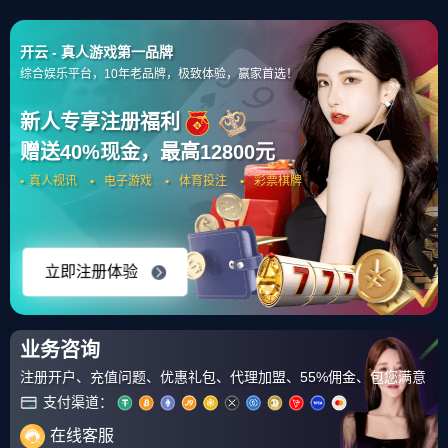
首页
深度策划
正文
开云体育官方网站-加特埃普瑞客场失利，需迅速调整
状态
开云体育
阅读：381
2025-11-19 16:10:07
春天到了
你的票圈酸臭了吗？
“和全国各地谈恋爱”刷屏幕票圈
而你们
选择在球场秀恩爱
吃狗粮