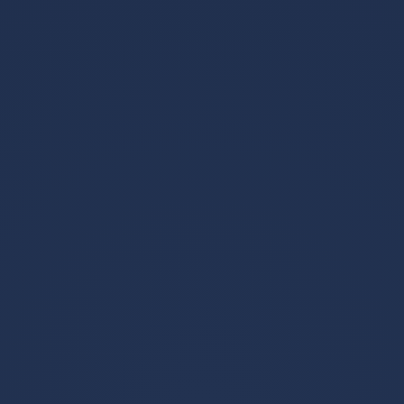
下半场，易边再战，环法18号申晨多次试投3分，无奈手
感冰凉；但环法一方联防战术极为出色，防守严密，未给物
理过多可乘之机。环法1号张振宇两次带球切入篮下，投篮命
中，随后更是通过一记稳健的三分球，首次将比分扳成31
平，赛况更加激烈。
在愈加严密的防守下，双方都未能获得更佳的拉开比分
机会，开始使用犯规战术。
最后时刻，环法18号申晨试投三分被犯规，获得三次罚
球，但第一球罚丢，错失扳平比分的机会。接着，环法1号张
振宇因个人犯满离场，对现在的环法更是雪上加霜。
最终物理将3分的领先优势保持到了最后，全场结束，比
分37：34，物理获胜。其中，物理15号雷雨晨豪取15分，为
全队胜利做出巨大贡献！