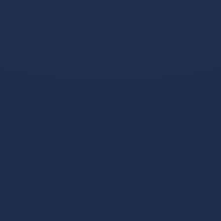
一次高难度中投，18号上篮再得2分。而此时社政这边虽有9
号依靠自己的个人能力完成一次惊艳全场的高难度抛投并得
到2+1，进攻火力相比信院则较为虚弱，但依靠着上半场比分
优势仍保持领先。
随后双方你来我往比分胶着，社政3号控卫强打三分进
账，建立起2分优势，但随机信院8号苏子畅在快攻中完成一
记中投命中，扳平比分，比赛结果再次扑朔迷离。比赛结束
大约还剩一分钟左信院完成一记诛心中投，完成反超。随着
社政最后一球投失，比分定格为22：24，信院完成逆转，最
终获胜。
7
哲学 VS 新闻
亮点