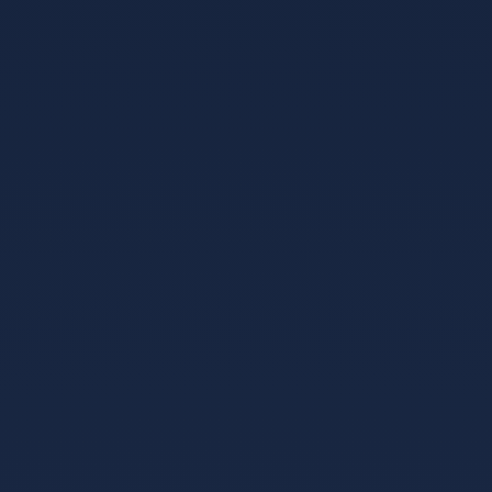
环法10号惊艳个秀
不屈不挠缩小分差
进攻潮！一度“一边倒”
（环法队合照）
上半场比赛开始，化学队球权，2号李柯带球上篮先得两
分。随后，环法执掌球权，战术配合极佳，并且凭借几枚进
球确立了领先优势。
其中，环法10号吴宇伦凭借强悍的个人能力包揽环法前1
2分得分，可谓是神级Carry。
化学队面对对手士气高昂、手感火热的状态，并没有灰
心丧气，72号两道三分箭、2号积极跑动上篮都为化学队缩小