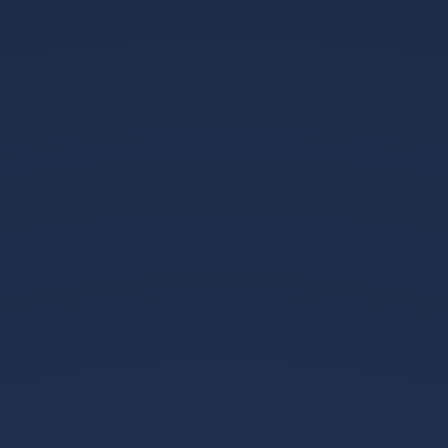
感，最终以28分领先优势笑到最后，比赛以47比19结束。
5
物理 VS 环法
亮点
物理篮下统治
环法联防战术
扭转？错失良机！
（环法队合照）
上半场比赛开始，环法1号张振宇即在队友助攻下，上篮
得分，为球队拿下首分，随后可能由于双方球员都过于紧