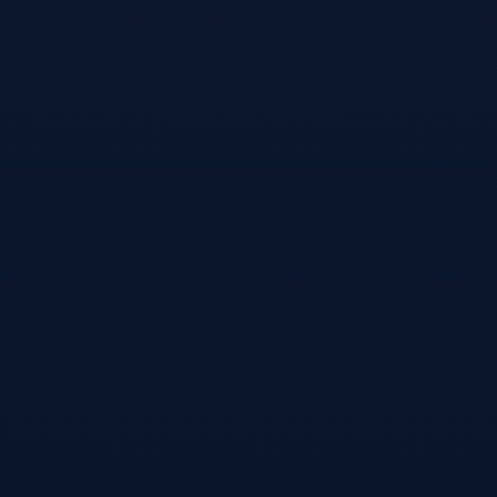
我们
不见不散
1.本站遵循行业规范，任何转载的稿件都会明确标注作者和来源；2.
本站的原创文章，请转载时务必注明文章作者和来源，不尊重原创
的行为开云体育将追究责任；3.作者投稿可能会经我们编辑修改或补
充。
相关文章
开云体育APP下载-基于您提供的
开云APP-节奏之王的绝唱，莫德