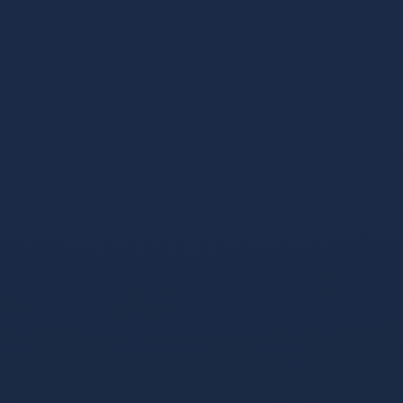
哲学开场状态不佳，失误较多，开场近4分钟后，哲学15
号李业钊中距离投篮2分命中，打破哲学得分僵局，此时哲学
请求暂停。在短暂暂停之后，哲学队员状态逐渐回归，手感
回升，抓住新闻的失误打成几次反击，逐渐缩小分差甚至一
度反超。两队攻势都极为猛烈，你来我往，比分多次打平，
形势胶着。最终上半场比分25:27，新闻领先2分。
（哲学队合照）
下半场比赛开始，新院在7号刘文轩与12号沈琦枫的强力
火力下，既有内线优势，又有外线准星，球队整体气势昂
扬，一度将比分拉开至10分。
而此时哲学稍显浮躁，犯规次数不断上升，全队早早犯