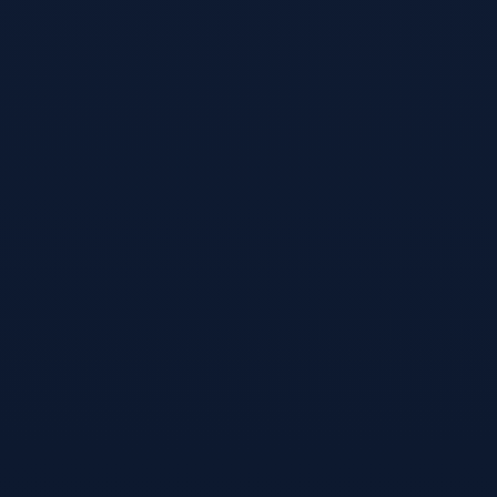
笑笑就很快乐。
（计算机队合照）
Q：大学四年，可以与我们分享一下你关于篮球难忘的回
忆吗？
A：打球最深刻的事情应该是自己的一种成长体悟吧。大
一打新生杯的时候，一场比赛自己基本独揽了所有得分但却
输掉了比赛；到了大三，开始学会把球分给队友，相信队
友，最后拿到了张江杯第三名（仅输给了有校队成员的研究
生队），发现助攻比得分更快乐。
Q：参赛毕业杯，计算机队有没有一个心理预期？
A：真的要说预期的话，结果倒是不重要，只希望能够在