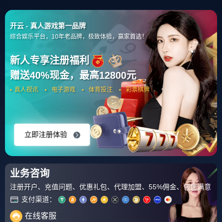
首页
战术解读
正文
开云下载-DK横扫NS，Scout打出惊人五杀顶尖较量
淘汰赛，技惊四座的简单介绍
开云体育
阅读：399
2025-10-12 03:25:40
次局较量，“凡尘组合”找回主动，成为了率先领先的一方，并
一 黄雅琼回头望月技惊四座！75李宗伟教你网前反手低发球
技巧。