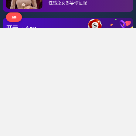
开云体育官方网站-关于辽宁队客场大胜北控队，连
续两战胜出的信息
开云体育下载-尤文图斯前锋状态回升，将成为球队
争冠关键
开云体育官网-中超豪强实力飙升，新赛季挑战规划
完成的简单介绍
开云体育下载-鹿岛雄鹿气吞山河，连战连捷闯入八
强的简单介绍
开云官网-欧洲预选赛中胜者将赢得晋级机会
开云体育官方网站-巴黎圣日耳曼再战成功，领奖台
位置坚如磐石