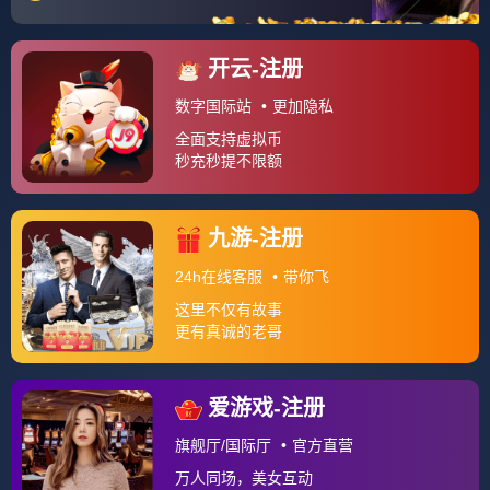
开云体育中国-确诊病例增加，NBA球队正面临挑战
开云体育入口-都灵客场告捷，保级形势稍有好转
开云官网-德国女足力克澳大利亚，取得国际比赛胜
利的简单介绍
开云体育平台APP-关于大连超越两球领先，遗憾被
长春亚泰追平的信息
开云体育-榜首之争：四川队与山东队将争夺领先位
置
开云体育在线-法国田径选手刷新个人最好成绩，晋
级决赛